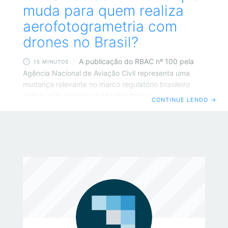
muda para quem realiza
aerofotogrametria com
drones no Brasil?
A publicação do RBAC nº 100 pela
15 MINUTOS
Agência Nacional de Aviação Civil representa uma
mudança relevante no marco regulatório brasileiro
aplicável às aeronaves não tripuladas de uso civil. A
CONTINUE LENDO
→
Resolução nº 805, de 15 de junho de 2026, aprovou o
novo regulamento “em substituição integral” ao antigo
RBAC-E nº 94, norma que desde 2017 disciplinava os
requisitos gerais para aeronaves não tripuladas no
Brasil. Para empresas e profissionais que atuam com
aerofotogrametria, topografia, inspeções,
monitoramento de obras, engenharia ambiental,
infraestrutura e demais