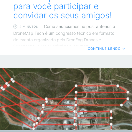
para você participar e
convidar os seus amigos!
Como anunciamos no post anterior, a
4 MINUTOS
DroneMap Tech é um congresso técnico em formato
de evento organizado pela DronEng Drones e
Engenharia, a maior referência em mapeamento aéreo
CONTINUE LENDO
→
com drones do Brasil. Por: William Asaph Yanraphel
Diante de um cenário tão importante quanto o da
engenharia no Brasil, muitas pessoas ainda se
perguntam: mas por que um evento assim? Por essa
razão, separamos 5 motivos para você não perder a
oportunidade de participar da DroneMap Tech. Veja
quais são! 1. Inovação Nunca