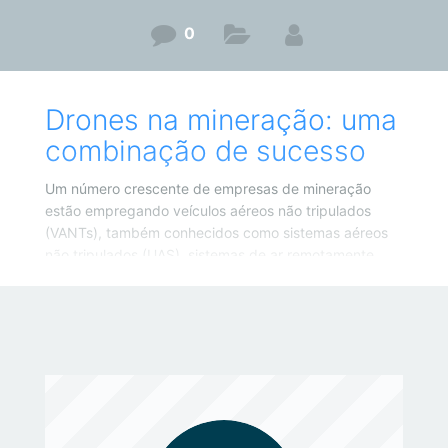
0
Drones na mineração: uma
combinação de sucesso
Um número crescente de empresas de mineração
estão empregando veículos aéreos não tripulados
(VANTs), também conhecidos como sistemas aéreos
não tripulados (UAS), sistemas de ar remotamente
pilotadas (RPASs) ou simplesmente ‘drones’.
Equipados com câmeras digitais, as pequenas
aeronaves de controle remoto geram imagens aéreas
de alta resolução que podem ser processadas para
produção de ortofotos de alta precisão, nuvens de
pontos e modelos em 3D.