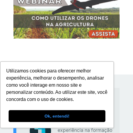
Utilizamos cookies para oferecer melhor
experiência, melhorar o desempenho, analisar
como você interage em nosso site e
personalizar conteúdo. Ao utilizar este site, você
Sobre
DronEng Drones e
concorda com o uso de cookies.
Engenharia
Ok, entendi!
Com 11 anos de
experiência na formação