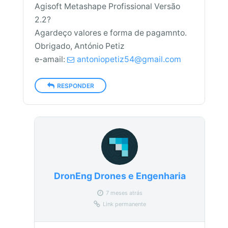
Agisoft Metashape Profissional Versão
2.2?
Agardeço valores e forma de pagamnto.
Obrigado, António Petiz
e-amail:
antoniopetiz54@gmail.com
RESPONDER
DronEng Drones e Engenharia
7 meses atrás
Link permanente