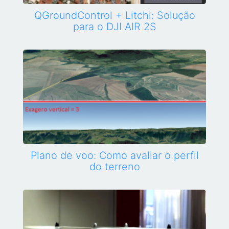
QGroundControl + Litchi: Solução
para o DJI AIR 2S
Plano de voo: Como avaliar o perfil
do terreno