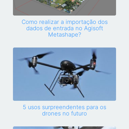
Como realizar a importação dos
dados de entrada no Agisoft
Metashape?
5 usos surpreendentes para os
drones no futuro