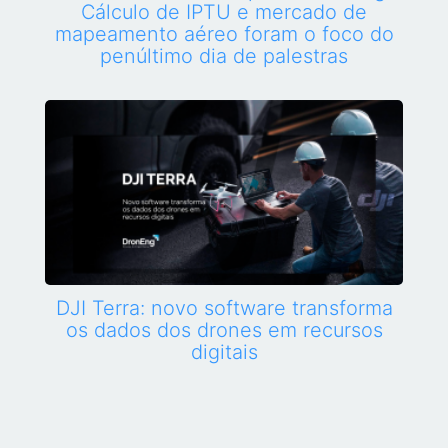
Cálculo de IPTU e mercado de
mapeamento aéreo foram o foco do
penúltimo dia de palestras
DJI Terra: novo software transforma
os dados dos drones em recursos
digitais